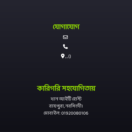
যোগাযোগ
, , ()
কারিগরি সহযোগিতায়
খান আইটি হোস্ট
রায়পুরা, নরসিংদী।
মোবাইল: 01920080106